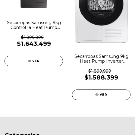
Secarropas Samsung 9kg
Control Ia Heat Pump
Inverter Dv90t
$1.999.999
$1.643.499
Secarropas Samsung 9kg
Heat Pump Inverter
VER
Dv90t5240aw
$1.899.999
$1.588.399
VER