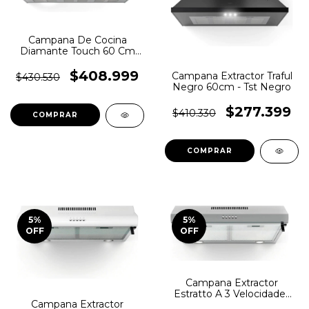
Campana De Cocina
Diamante Touch 60 Cm
Acero Inox Tst - Mm Color
Plateado
$408.999
Campana Extractor Traful
$430.530
Negro 60cm - Tst Negro
$277.399
$410.330
5
%
5
%
OFF
OFF
Campana Extractor
Estratto A 3 Velocidades
Campana Extractor
Luz Led 600 Mm. X 495