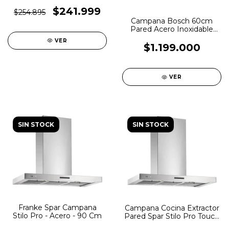
Tipo Inca Box 212-53
$241.999
$254.895
Campana Bosch 60cm
Pared Acero Inoxidable
Dwb66bc50
VER
$1.199.000
VER
SIN STOCK
SIN STOCK
Franke Spar Campana
Campana Cocina Extractor
Stilo Pro - Acero - 90 Cm
Pared Spar Stilo Pro Touch
60 Acero