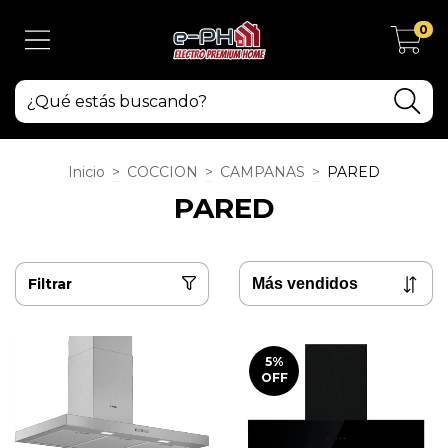
0
Inicio
>
COCCION
>
CAMPANAS
>
PARED
PARED
Filtrar
5
%
OFF