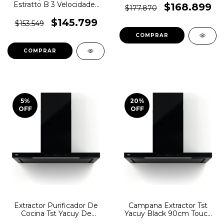
Estratto B 3 Velocidades
Mm. X 135 Mm. Tst
$168.899
$177.870
Luz Led 600 Mm. X 495
Mm. X 135 Mm. Tst
$145.799
$153.549
5
%
20
%
OFF
OFF
Extractor Purificador De
Campana Extractor Tst
Cocina Tst Yacuy De
Yacuy Black 90cm Touch
Pared 600 Mm X 405 Mm
Pared Negro