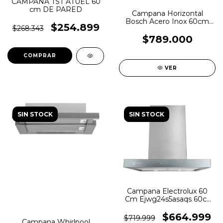
CAMPANA TST ATUEL 60
cm DE PARED
Campana Horizontal
Bosch Acero Inox 60cm
$254.899
$268.343
Dul63cc55
$789.000
VER
SIN STOCK
SIN STOCK
Campana Electrolux 60
Cm Ejwg24s5asaqs 60ct
182400 370w Acer Color
Inox
$664.999
$719.999
Campana Whirlpool