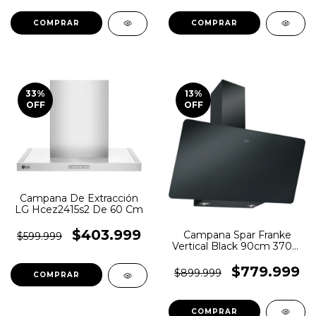
33
%
13
%
OFF
OFF
Campana De Extracción
LG Hcez2415s2 De 60 Cm
$403.999
Campana Spar Franke
$599.999
Vertical Black 90cm 3708-
667
$779.999
$899.999