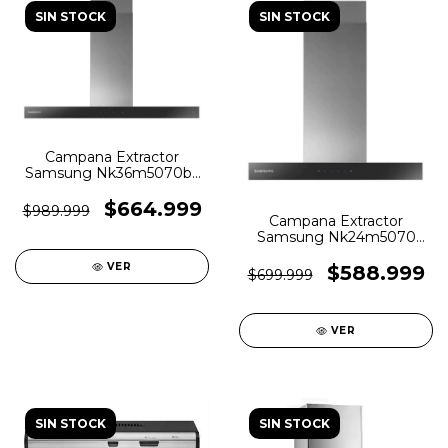
SIN STOCK
SIN STOCK
Campana Extractor
Samsung Nk36m5070bs
Táctil 4 Velocidades
$664.999
$989.999
Campana Extractor
Samsung Nk24m5070
60cm Acero Inoxidable
VER
$588.999
$699.999
VER
SIN STOCK
SIN STOCK