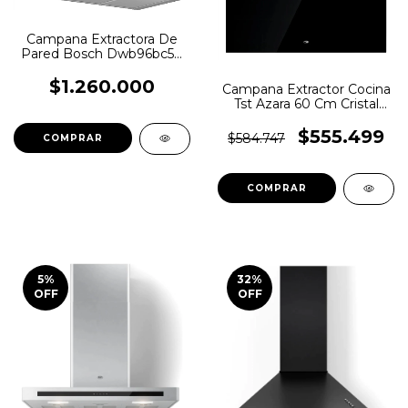
Campana Extractora De
Pared Bosch Dwb96bc50
90cm Serie 2
$1.260.000
Campana Extractor Cocina
Tst Azara 60 Cm Cristal
Cod. 340-60 Color Negro
$555.499
$584.747
5
%
32
%
OFF
OFF