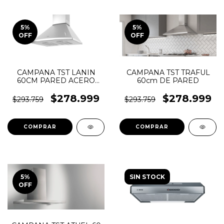
5
%
5
%
OFF
OFF
CAMPANA TST LANIN
CAMPANA TST TRAFUL
60CM PARED ACERO
60cm DE PARED
INOXIDABLE
$278.999
$278.999
$293.759
$293.759
5
%
SIN STOCK
OFF