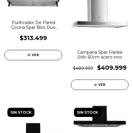
Purificador De Pared
Cocina Spar Bios Duo
frente acero
$313.499
Campana Spar Franke
VER
Stilo 60cm acero inox
$409.999
$489.999
VER
SIN STOCK
SIN STOCK