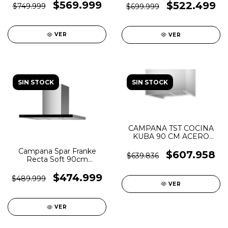
$569.999
$522.499
$749.999
$699.999
VER
VER
SIN STOCK
SIN STOCK
CAMPANA TST COCINA
KUBA 90 CM ACERO
INOXIDABLE LED
Campana Spar Franke
$607.958
$639.836
Recta Soft 90cm
Lanzamiento
$474.999
$489.999
VER
VER