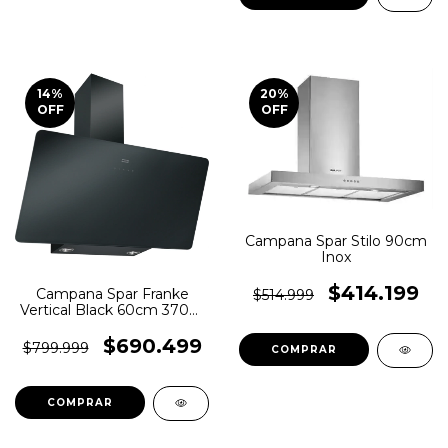
14
%
20
%
OFF
OFF
Campana Spar Stilo 90cm
Inox
$414.199
Campana Spar Franke
$514.999
Vertical Black 60cm 3708-
665
$690.499
$799.999