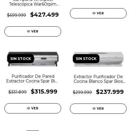
Telescópica War60rpim
60cm Inox. 3 Vel.
$427.499
VER
$699.999
VER
SIN STOCK
SIN STOCK
Purificador De Pared
Extractor Purificador De
Estractor Cocina Spar Bios
Cocina Blanco Spar Bios
Duo 3781-b00 Color
3766-b00
Negro/acero 2 motores
$315.999
$237.999
$331.899
$299.999
VER
VER