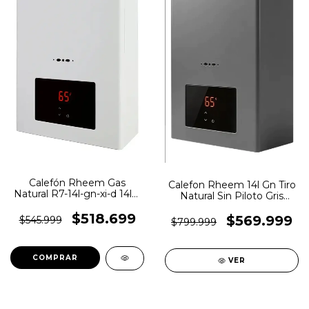
Calefón Rheem Gas
Calefon Rheem 14l Gn Tiro
Natural R7-14l-gn-xi-d 14lts
Natural Sin Piloto Gris
Sin Piloto Color Blanco
Oscuro Gn
Tipo De Gas Gn
$518.699
$569.999
$545.999
$799.999
VER