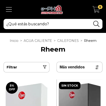
0
Inicio
>
AGUA CALIENTE
>
CALEFONES
>
Rheem
Rheem
Filtrar
5
%
SIN STOCK
OFF