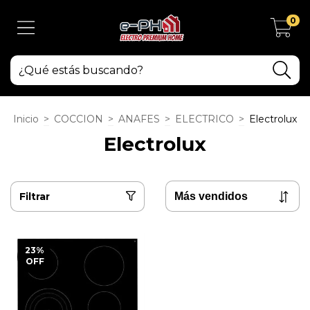
0
Inicio
>
COCCION
>
ANAFES
>
ELECTRICO
>
Electrolux
Electrolux
Filtrar
23
%
OFF