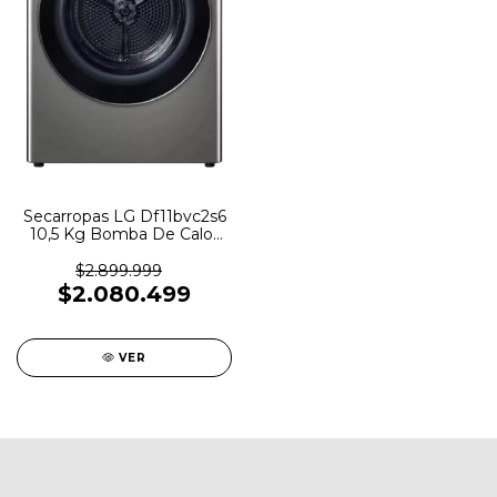
Secarropas LG Df11bvc2s6
10,5 Kg Bomba De Calor
Inverter
$2.899.999
$2.080.499
VER