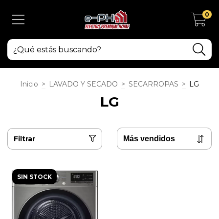
0
Inicio
>
LAVADO Y SECADO
>
SECARROPAS
>
LG
LG
Filtrar
SIN STOCK