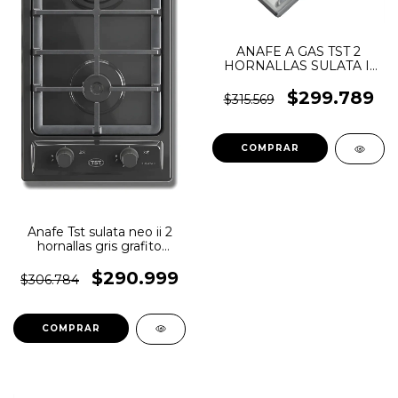
ANAFE A GAS TST 2
HORNALLAS SULATA II
TST ENC ELECT
$299.789
$315.569
Anafe Tst sulata neo ii 2
hornallas gris grafito
multigas color negro
$290.999
$306.784