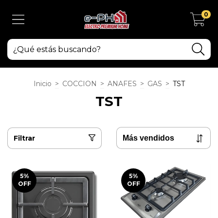
0
Inicio
>
COCCION
>
ANAFES
>
GAS
>
TST
TST
Filtrar
5
%
5
%
OFF
OFF