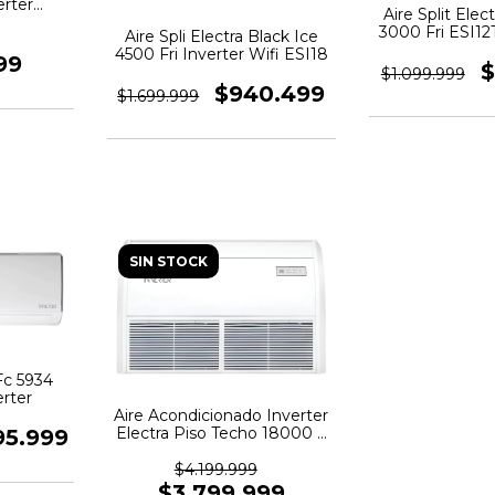
erter
Aire Split Elec
anco
3000 Fri ESI1
Aire Spli Electra Black Ice
Inver
4500 Fri Inverter Wifi ESI18
99
$
$1.099.999
$940.499
$1.699.999
SIN STOCK
 Fc 5934
erter
Aire Acondicionado Inverter
Electra Piso Techo 18000 F
95.999
/ C EFI72R4
$4.199.999
$3.799.999