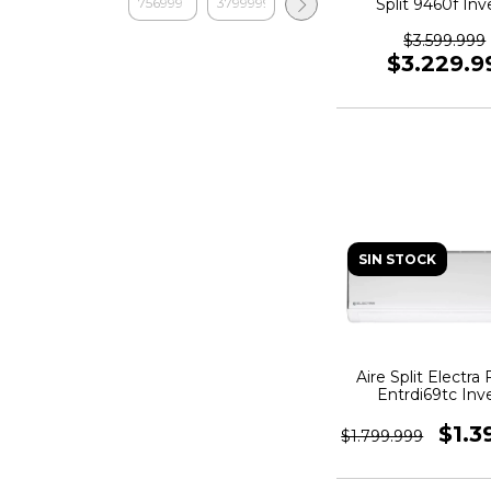
Split 9460f Inv
Ecwi110c32 Bl
$3.599.999
$3.229.9
SIN STOCK
Aire Split Electra
Entrdi69tc Inv
$1.3
$1.799.999