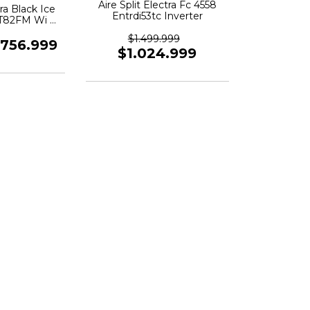
Aire Split Electra Fc 4558
tra Black Ice
Entrdi53tc Inverter
2T82FM Wi Fi
ter
$1.499.999
756.999
$1.024.999