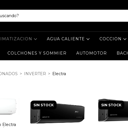
LIMATIZACION
AGUA CALIENTE
COCCION
COLCHONES Y SOMMIER
AUTOMOTOR
BAC
IONADOS
>
INVERTER
>
Electra
SIN STOCK
SIN STOCK
 Electra