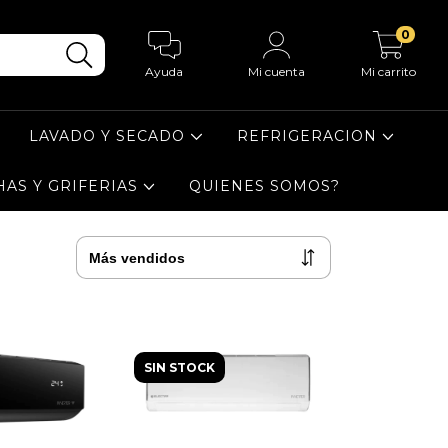
0
Ayuda
Mi cuenta
Mi carrito
LAVADO Y SECADO
REFRIGERACION
HAS Y GRIFERIAS
QUIENES SOMOS?
SIN STOCK