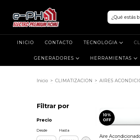
INICIO
CONTACTO
TECNOLOGIA
C
GENERADORES
HERRAMIENTAS
Inicio
>
CLIMATIZACION
>
AIRES ACONDIC
Filtrar por
10
%
Precio
OFF
Desde
Hasta
Aire Acondicionado